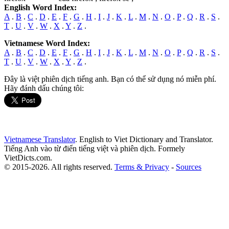
English Word Index:
A
.
B
.
C
.
D
.
E
.
F
.
G
.
H
.
I
.
J
.
K
.
L
.
M
.
N
.
O
.
P
.
Q
.
R
.
S
.
T
.
U
.
V
.
W
.
X
.
Y
.
Z
.
Vietnamese Word Index:
A
.
B
.
C
.
D
.
E
.
F
.
G
.
H
.
I
.
J
.
K
.
L
.
M
.
N
.
O
.
P
.
Q
.
R
.
S
.
T
.
U
.
V
.
W
.
X
.
Y
.
Z
.
Đây là việt phiên dịch tiếng anh. Bạn có thể sử dụng nó miễn phí.
Hãy đánh dấu chúng tôi:
Vietnamese Translator
. English to Viet Dictionary and Translator.
Tiếng Anh vào từ điển tiếng việt và phiên dịch. Formely
VietDicts.com.
© 2015-2026. All rights reserved.
Terms & Privacy
-
Sources