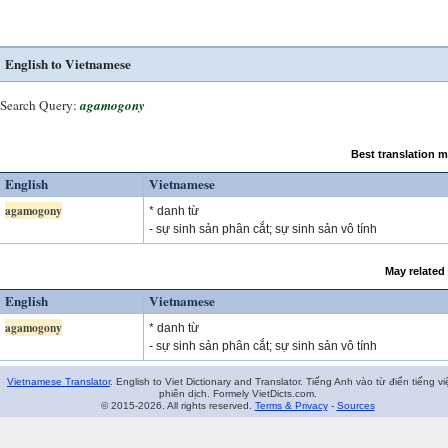
English to Vietnamese
Search Query:
agamogony
Best translation 
English
Vietnamese
agamogony
* danh từ
- sự sinh sản phân cắt; sự sinh sản vô tính
May related
English
Vietnamese
agamogony
* danh từ
- sự sinh sản phân cắt; sự sinh sản vô tính
Vietnamese Translator
. English to Viet Dictionary and Translator. Tiếng Anh vào từ điển tiếng vi
phiên dịch. Formely VietDicts.com.
© 2015-2026. All rights reserved.
Terms & Privacy
-
Sources