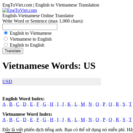
EngToViet.com | English to Vietnamese Translation
English-Vietnamese Online Translator
Write Word or Sentence (max 1,000 chars):
English to Vietnamese
Vietnamese to English
English to English
Vietnamese Words: US
USD
English Word Index:
A
.
B
.
C
.
D
.
E
.
F
.
G
.
H
.
I
.
J
.
K
.
L
.
M
.
N
.
O
.
P
.
Q
.
R
.
S
.
T
Vietnamese Word Index:
A
.
B
.
C
.
D
.
E
.
F
.
G
.
H
.
I
.
J
.
K
.
L
.
M
.
N
.
O
.
P
.
Q
.
R
.
S
.
T
Đây là việt phiên dịch tiếng anh. Bạn có thể sử dụng nó miễn phí. Hã