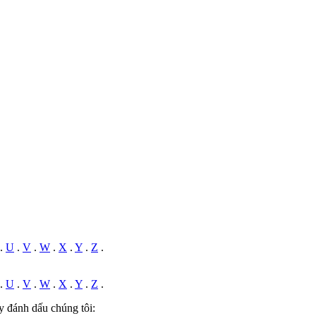
.
U
.
V
.
W
.
X
.
Y
.
Z
.
.
U
.
V
.
W
.
X
.
Y
.
Z
.
y đánh dấu chúng tôi: