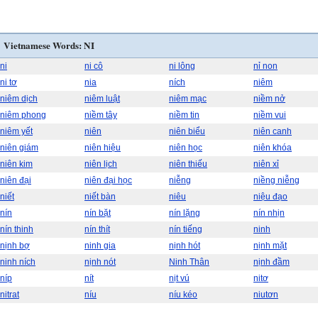
Vietnamese Words: NI
ni
ni cô
ni lông
nỉ non
ni tơ
nia
ních
niêm
niêm dịch
niêm luật
niêm mạc
niềm nở
niêm phong
niềm tây
niềm tin
niềm vui
niêm yết
niên
niên biểu
niên canh
niên giám
niên hiệu
niên học
niên khóa
niên kim
niên lịch
niên thiếu
niên xỉ
niên đại
niên đại học
niễng
niềng niễng
niết
niết bàn
niêu
niệu đạo
nín
nín bặt
nín lặng
nín nhịn
nín thinh
nín thít
nín tiếng
ninh
nịnh bợ
ninh gia
nịnh hót
nịnh mặt
ninh ních
nịnh nót
Ninh Thân
nịnh đầm
níp
nít
nịt vú
nitơ
nitrat
níu
níu kéo
niutơn