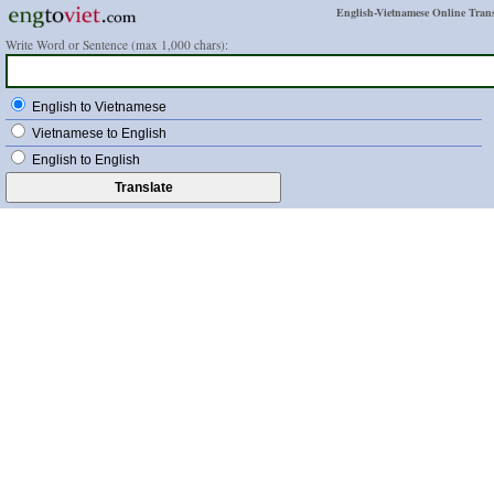
English-Vietnamese Online Trans
Write Word or Sentence (max 1,000 chars):
English to Vietnamese
Vietnamese to English
English to English