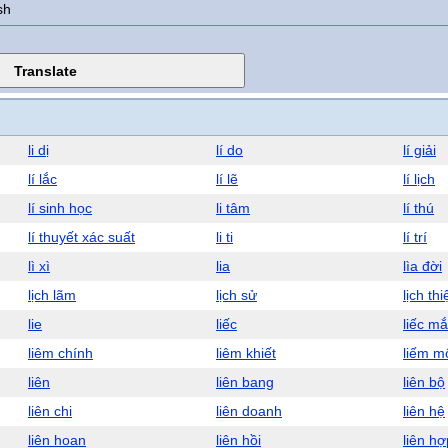
sh
li dị
lí do
lí giải
lí lắc
lí lẽ
lí lịch
lí sinh học
li tâm
lí thú
lí thuyết xác suất
li ti
lí trí
lì xì
lia
lìa đời
lịch lãm
lịch sử
lịch thi
lie
liếc
liếc mắ
liêm chính
liêm khiết
liếm m
liên
liên bang
liên bộ
liên chi
liên doanh
liên hệ
liên hoan
liên hồi
liên hợ