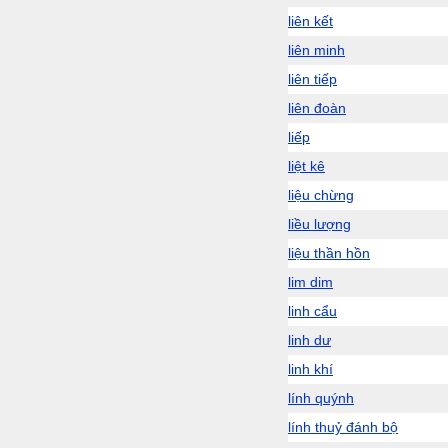
liên kết
liên minh
liên tiếp
liên đoàn
liếp
liệt kê
liệu chừng
liều lượng
liệu thần hồn
lim dim
linh cẩu
linh dư
linh khí
lính quýnh
lính thuỷ đánh bộ