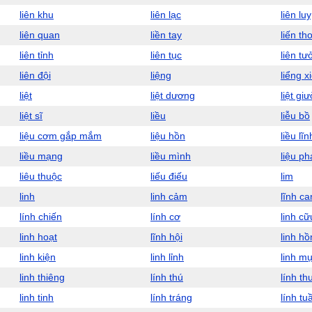
liên khu
liên lạc
liên luỵ
liên quan
liền tay
liến th
liên tỉnh
liên tục
liên tư
liên đội
liệng
liểng x
liệt
liệt dương
liệt gi
liệt sĩ
liều
liễu bồ
liệu cơm gắp mắm
liệu hồn
liều lĩn
liều mạng
liều mình
liệu p
liêu thuộc
liếu điếu
lim
linh
linh cảm
lĩnh c
lính chiến
lính cơ
linh cữ
linh hoạt
lĩnh hội
linh hồ
linh kiện
linh lỉnh
linh m
linh thiêng
lính thú
lính th
linh tinh
lính tráng
lính tu