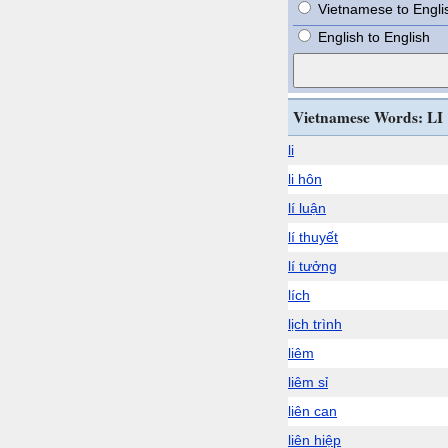
Vietnamese to Engli
English to English
Vietnamese Words: LI
li
li hôn
lí luận
lí thuyết
lí tưởng
lích
lịch trình
liêm
liêm sỉ
liên can
liên hiệp