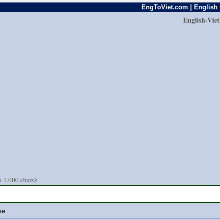
EngToViet.com | English 
English-Vie
 1,000 chars):
se