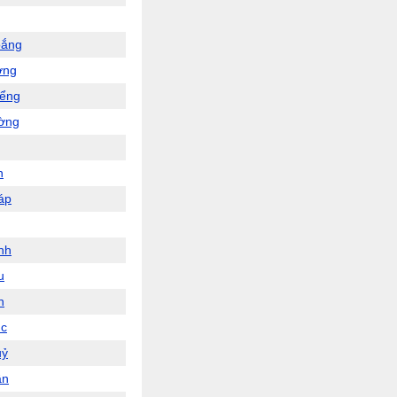
oắng
ởng
iểng
ường
h
háp
anh
u
n
ục
uỷ
ần