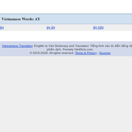
Vietnamese Words: AY
áy
ay áy
áy náy
Vietnamese Translator
. English to Viet Dictionary and Translator. Tiếng Anh vào từ điển tiếng vi
phiên dịch. Formely VietDicts.com.
© 2015-2026. All rights reserved.
Terms & Privacy
-
Sources