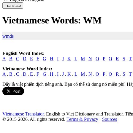
Vietnamese Words: WM
wmds
English Word Index:
A
.
B
.
C
.
D
.
E
.
F
.
G
.
H
.
I
.
J
.
K
.
L
.
M
.
N
.
O
.
P
.
Q
.
R
.
S
.
T
Vietnamese Word Index:
A
.
B
.
C
.
D
.
E
.
F
.
G
.
H
.
I
.
J
.
K
.
L
.
M
.
N
.
O
.
P
.
Q
.
R
.
S
.
T
Đây là việt phiên dịch tiếng anh. Bạn có thể sử dụng nó miễn phí. Hã
Vietnamese Translator
. English to Viet Dictionary and Translator. Ti
© 2015-2026. All rights reserved.
Terms & Privacy
-
Sources