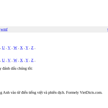
wmf
.
U
.
V
.
W
.
X
.
Y
.
Z
.
.
U
.
V
.
W
.
X
.
Y
.
Z
.
y đánh dấu chúng tôi:
ếng Anh vào từ điển tiếng việt và phiên dịch. Formely VietDicts.com.