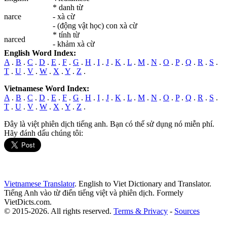
* danh từ
narce
- xà cừ
- (động vật học) con xà cừ
* tính từ
narce
d
- khảm xà cừ
English Word Index:
A
.
B
.
C
.
D
.
E
.
F
.
G
.
H
.
I
.
J
.
K
.
L
.
M
.
N
.
O
.
P
.
Q
.
R
.
S
.
T
.
U
.
V
.
W
.
X
.
Y
.
Z
.
Vietnamese Word Index:
A
.
B
.
C
.
D
.
E
.
F
.
G
.
H
.
I
.
J
.
K
.
L
.
M
.
N
.
O
.
P
.
Q
.
R
.
S
.
T
.
U
.
V
.
W
.
X
.
Y
.
Z
.
Đây là việt phiên dịch tiếng anh. Bạn có thể sử dụng nó miễn phí.
Hãy đánh dấu chúng tôi:
Vietnamese Translator
. English to Viet Dictionary and Translator.
Tiếng Anh vào từ điển tiếng việt và phiên dịch. Formely
VietDicts.com.
© 2015-2026. All rights reserved.
Terms & Privacy
-
Sources