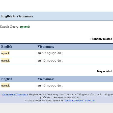
English to Vietnamese
Search Query:
upsuck
Probably related
English
Vietnamese
upsuck
sự hút ngược lên ;
upsuck
sự hút ngược lên ;
May related
English
Vietnamese
upsuck
sự hút ngược lên ;
Vietnamese Translator
. English to Viet Dictionary and Translator. Tiếng Anh vào từ điển tiếng vi
phiên dịch. Formely VietDicts.com.
© 2015-2026. All rights reserved.
Terms & Privacy
-
Sources