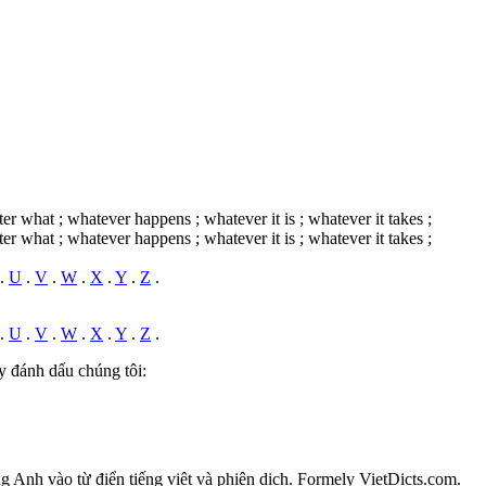
er what ; whatever happens ; whatever it is ; whatever it takes ;
er what ; whatever happens ; whatever it is ; whatever it takes ;
.
U
.
V
.
W
.
X
.
Y
.
Z
.
.
U
.
V
.
W
.
X
.
Y
.
Z
.
y đánh dấu chúng tôi:
ếng Anh vào từ điển tiếng việt và phiên dịch. Formely VietDicts.com.