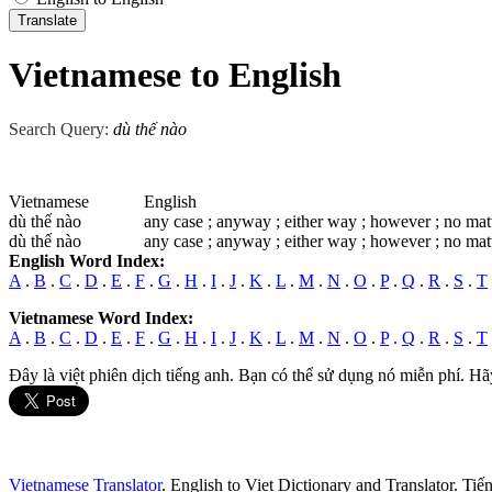
Vietnamese to English
Search Query:
dù thế nào
Vietnamese
English
dù thế nào
any case ; anyway ; either way ; however ; no matt
dù thế nào
any case ; anyway ; either way ; however ; no matt
English Word Index:
A
.
B
.
C
.
D
.
E
.
F
.
G
.
H
.
I
.
J
.
K
.
L
.
M
.
N
.
O
.
P
.
Q
.
R
.
S
.
T
Vietnamese Word Index:
A
.
B
.
C
.
D
.
E
.
F
.
G
.
H
.
I
.
J
.
K
.
L
.
M
.
N
.
O
.
P
.
Q
.
R
.
S
.
T
Đây là việt phiên dịch tiếng anh. Bạn có thể sử dụng nó miễn phí. Hã
Vietnamese Translator
. English to Viet Dictionary and Translator. Ti