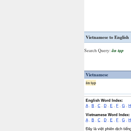
Vietnamese to English
ăn tạp
Search Query:
Vietnamese
ăn tạp
English Word Index:
A
.
B
.
C
.
D
.
E
.
F
.
G
.
H
Vietnamese Word Index:
A
.
B
.
C
.
D
.
E
.
F
.
G
.
H
Đây là việt phiên dịch tiế