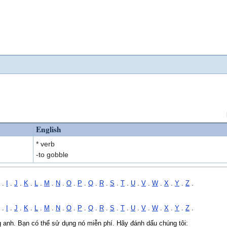
English
* verb
-to gobble
.
I
.
J
.
K
.
L
.
M
.
N
.
O
.
P
.
Q
.
R
.
S
.
T
.
U
.
V
.
W
.
X
.
Y
.
Z
.
.
I
.
J
.
K
.
L
.
M
.
N
.
O
.
P
.
Q
.
R
.
S
.
T
.
U
.
V
.
W
.
X
.
Y
.
Z
.
ng anh. Bạn có thể sử dụng nó miễn phí. Hãy đánh dấu chúng tôi: