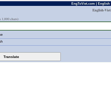
EngToViet.com | English 
English-Vie
 1,000 chars):
se
sh