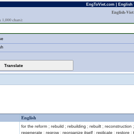
EngToViet.com | English 
English-Vie
 1,000 chars):
se
sh
English
for the reform ; rebuild ; rebuilding ; rebuilt ; reconstructio
regenerate ; regrow ; reorganize itself ; replicate ; restore ;