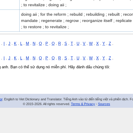
; to revitalize ; doing aii ;
doing aii ; for the reform ; rebuild ; rebuilding ; rebuilt ; rec
mandate ; regenerate ; regrow ; reorganize itself ; replicate 
; to restore ; to revitalize ;
.
I
.
J
.
K
.
L
.
M
.
N
.
O
.
P
.
Q
.
R
.
S
.
T
.
U
.
V
.
W
.
X
.
Y
.
Z
.
.
I
.
J
.
K
.
L
.
M
.
N
.
O
.
P
.
Q
.
R
.
S
.
T
.
U
.
V
.
W
.
X
.
Y
.
Z
.
ng anh. Bạn có thể sử dụng nó miễn phí. Hãy đánh dấu chúng tôi:
or
. English to Viet Dictionary and Translator. Tiếng Anh vào từ điển tiếng việt và phiên dịch. 
© 2015-2026. All rights reserved.
Terms & Privacy
-
Sources