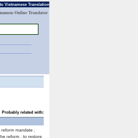
to Vietnamese Translation
tnamese Online Translator
Probably related with:
n ; reform mandate ;
 the reform ; to restore