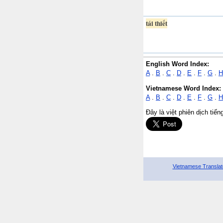
tái thiết
English Word Index:
A
.
B
.
C
.
D
.
E
.
F
.
G
.
H
Vietnamese Word Index:
A
.
B
.
C
.
D
.
E
.
F
.
G
.
H
Đây là việt phiên dịch tiế
Vietnamese Translat