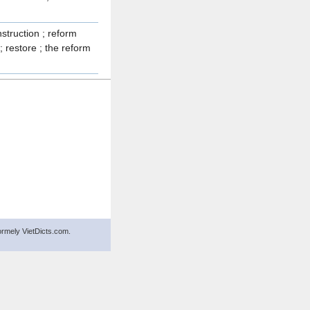
onstruction ; reform
; restore ; the reform
Formely VietDicts.com.