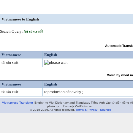
Vietnamese to English
Search Query:
tái sản xuất
Automatic Transla
Vietnamese
English
tái sản xuất
Word by word m
Vietnamese
English
tái sản xuất
reproduction of novelty ;
Vietnamese Translator
. English to Viet Dictionary and Translator. Tiếng Anh vào từ điển tiếng vi
phiên dịch. Formely VietDicts.com.
© 2015-2026. All rights reserved.
Terms & Privacy
-
Sources