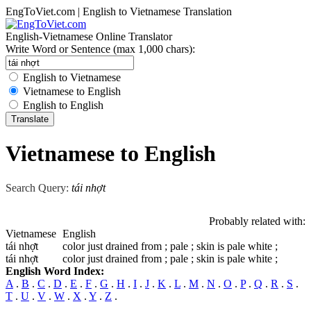
EngToViet.com | English to Vietnamese Translation
English-Vietnamese Online Translator
Write Word or Sentence (max 1,000 chars):
English to Vietnamese
Vietnamese to English
English to English
Vietnamese to English
Search Query:
tái nhợt
Probably related with:
Vietnamese
English
tái nhợt
color just drained from ; pale ; skin is pale white ;
tái nhợt
color just drained from ; pale ; skin is pale white ;
English Word Index:
A
.
B
.
C
.
D
.
E
.
F
.
G
.
H
.
I
.
J
.
K
.
L
.
M
.
N
.
O
.
P
.
Q
.
R
.
S
.
T
.
U
.
V
.
W
.
X
.
Y
.
Z
.