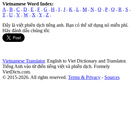
Vietnamese Word Index:
A
.
B
.
C
.
D
.
E
.
F
.
G
.
H
.
I
.
J
.
K
.
L
.
M
.
N
.
O
.
P
.
Q
.
R
.
S
.
T
.
U
.
V
.
W
.
X
.
Y
.
Z
.
Đây là việt phiên dịch tiếng anh. Bạn có thể sử dụng nó miễn phí.
Hãy đánh dấu chúng tôi:
Vietnamese Translator
. English to Viet Dictionary and Translator.
Tiếng Anh vào từ điển tiếng việt và phiên dịch. Formely
VietDicts.com.
© 2015-2026. All rights reserved.
Terms & Privacy
-
Sources