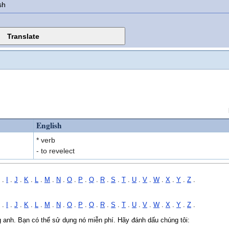
sh
English
* verb
- to revelect
.
I
.
J
.
K
.
L
.
M
.
N
.
O
.
P
.
Q
.
R
.
S
.
T
.
U
.
V
.
W
.
X
.
Y
.
Z
.
.
I
.
J
.
K
.
L
.
M
.
N
.
O
.
P
.
Q
.
R
.
S
.
T
.
U
.
V
.
W
.
X
.
Y
.
Z
.
ng anh. Bạn có thể sử dụng nó miễn phí. Hãy đánh dấu chúng tôi: