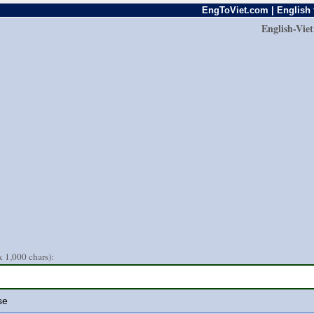
EngToViet.com | English 
English-Vie
 1,000 chars):
se