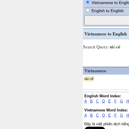
Vietnamese to Engli
English to English
Vietnamese to English
tái cử
Search Query:
Vietnamese
tái cử
English Word Index:
A
.
B
.
C
.
D
.
E
.
F
.
G
.
H
Vietnamese Word Index:
A
.
B
.
C
.
D
.
E
.
F
.
G
.
H
Đây là việt phiên dịch tiế