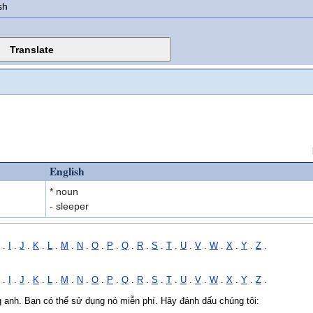
sh
English
* noun
- sleeper
.
I
.
J
.
K
.
L
.
M
.
N
.
O
.
P
.
Q
.
R
.
S
.
T
.
U
.
V
.
W
.
X
.
Y
.
Z
.
.
I
.
J
.
K
.
L
.
M
.
N
.
O
.
P
.
Q
.
R
.
S
.
T
.
U
.
V
.
W
.
X
.
Y
.
Z
.
ng anh. Bạn có thể sử dụng nó miễn phí. Hãy đánh dấu chúng tôi: