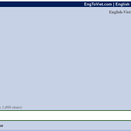
EngToViet.com | English 
English-Vie
 1,000 chars):
se