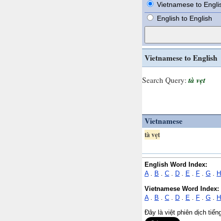
Vietnamese to Engli
English to English
Vietnamese to English
tà vẹt
Search Query:
Vietnamese
tà vẹt
English Word Index:
A
.
B
.
C
.
D
.
E
.
F
.
G
.
H
Vietnamese Word Index:
A
.
B
.
C
.
D
.
E
.
F
.
G
.
H
Đây là việt phiên dịch tiế