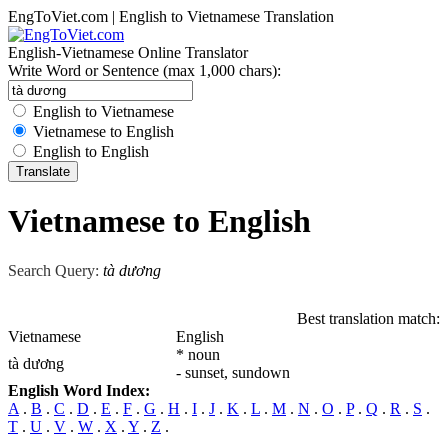
EngToViet.com | English to Vietnamese Translation
English-Vietnamese Online Translator
Write Word or Sentence (max 1,000 chars):
English to Vietnamese
Vietnamese to English
English to English
Vietnamese to English
Search Query:
tà dương
Best translation match:
Vietnamese
English
* noun
tà dương
- sunset, sundown
English Word Index:
A
.
B
.
C
.
D
.
E
.
F
.
G
.
H
.
I
.
J
.
K
.
L
.
M
.
N
.
O
.
P
.
Q
.
R
.
S
.
T
.
U
.
V
.
W
.
X
.
Y
.
Z
.