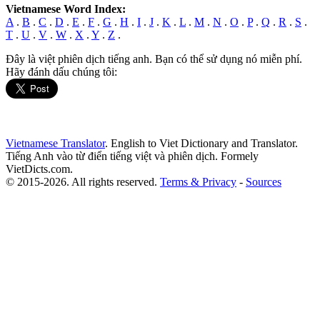
Vietnamese Word Index:
A
.
B
.
C
.
D
.
E
.
F
.
G
.
H
.
I
.
J
.
K
.
L
.
M
.
N
.
O
.
P
.
Q
.
R
.
S
.
T
.
U
.
V
.
W
.
X
.
Y
.
Z
.
Đây là việt phiên dịch tiếng anh. Bạn có thể sử dụng nó miễn phí.
Hãy đánh dấu chúng tôi:
Vietnamese Translator
. English to Viet Dictionary and Translator.
Tiếng Anh vào từ điển tiếng việt và phiên dịch. Formely
VietDicts.com.
© 2015-2026. All rights reserved.
Terms & Privacy
-
Sources