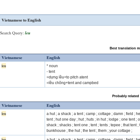
Vietnamese to English
Search Query:
leu
Best translation 
Vietnamese
English
leu
* noun
- tent
=dựng lều+to pitch atent
=lều chõng+tent and campbed
Probably related
Vietnamese
English
leu
a hut ; a shack ; a tent ; camp ; cottage ; damn ; field ; h
tent ; hut one day ; hut ; huts ; in hut ; lodge ; one tent ; o
shack ; shacks ; tent one ; tent ; tents ; tepee ; that tent ;
bunkhouse ; the hut ; the tent ; them ; your cottage ;
leu
a hut ; a shack ; a tent ; camp ; cottage ; damn ; field ; h