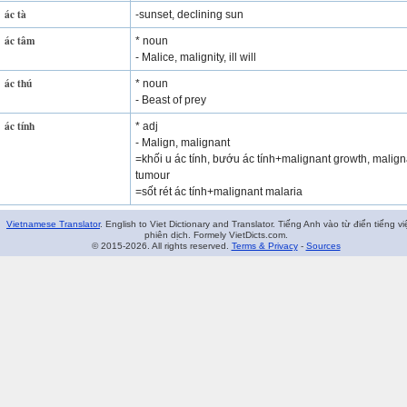
ác tà
-sunset, declining sun
ác tâm
* noun
- Malice, malignity, ill will
ác thú
* noun
- Beast of prey
ác tính
* adj
- Malign, malignant
=khối u ác tính, bướu ác tính+malignant growth, malign
tumour
=sốt rét ác tính+malignant malaria
Vietnamese Translator
. English to Viet Dictionary and Translator. Tiếng Anh vào từ điển tiếng vi
phiên dịch. Formely VietDicts.com.
© 2015-2026. All rights reserved.
Terms & Privacy
-
Sources