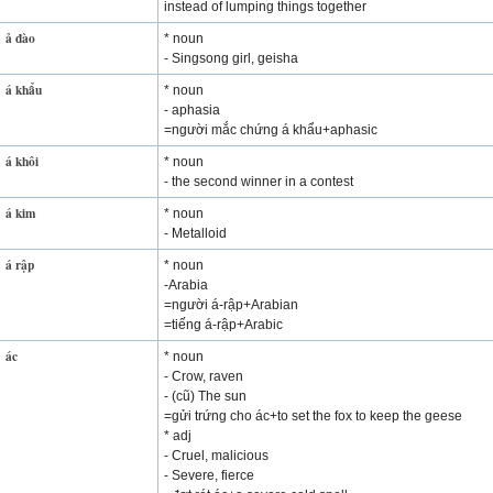
instead of lumping things together
ả đào
* noun
- Singsong girl, geisha
á khẩu
* noun
- aphasia
=người mắc chứng á khẩu+aphasic
á khôi
* noun
- the second winner in a contest
á kim
* noun
- Metalloid
á rập
* noun
-Arabia
=người á-rập+Arabian
=tiếng á-rập+Arabic
ác
* noun
- Crow, raven
- (cũ) The sun
=gửi trứng cho ác+to set the fox to keep the geese
* adj
- Cruel, malicious
- Severe, fierce