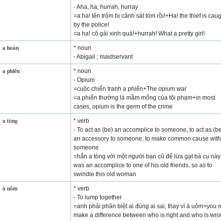
- Aha, ha; hurrah, hurray
=a ha! tên trộm bị cảnh sát tóm rồi!+Ha! the thief is cau
by the police!
=a ha! cô gái xinh quá!+hurrah! What a pretty girl!
a hoàn
* noun
- Abigail ; maidservant
a phiến
* noun
- Opium
=cuộc chiến tranh a phiến+The opium war
=a phiến thường là mầm mống của tội phạm+in most
cases, opium is the germ of the crime
a tòng
* verb
- To act as (be) an accomplice to someone, to act as (b
an accessory to someone, to make common cause with
someone
=hắn a tòng với một người bạn cũ để lừa gạt bà cụ nà
was an accomplice to one of his old friends, so as to
swindle this old woman
à uôm
* verb
- To lump together
=anh phải phân biệt ai đúng ai sai, thay vì à uôm+you 
make a difference between who is right and who is wro