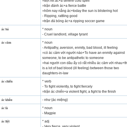
=đợt rét ác+a severe cold spell
=trận đánh ác+a fierce battle
=hôm nay nắng ác+today the sun is blistering hot
- Ripping, rattling good
=trận đá bóng ác+a ripping soccer game
ác bá
* noun
- Cruel landlord, village tyrant
ác cảm
* noun
- Antipathy, aversion, enmity, bad blood, ill feeling
=có ác cảm với người nào+To have an enmity against
someone, to be antipathetic to someone
=hai người con dâu ấy có rất nhiều ác cảm với nhau+t
is a lot of bad blood (ill feeling) between those two
daughters-in-law
ác chiến
* verb
- To fight violently, to fight fiercely
=trận ác chiến+a violent fight, a fight to the finish
ác khẩu
- như {ác miệng}
ác là
* noun
- Magpie
ác liệt
* adj
- Very fierce, very violent