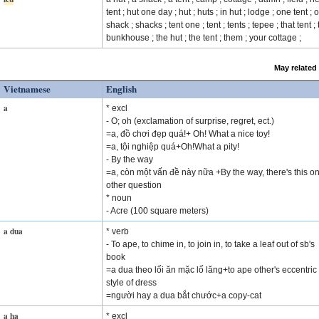
tent ; hut one day ; hut ; huts ; in hut ; lodge ; one tent ; o
shack ; shacks ; tent one ; tent ; tents ; tepee ; that tent ;
bunkhouse ; the hut ; the tent ; them ; your cottage ;
May related
Vietnamese
English
a
* excl
- O; oh (exclamation of surprise, regret, ect.)
=a, đồ chơi đẹp quá!+ Oh! What a nice toy!
=a, tội nghiệp quá+Oh!What a pity!
- By the way
=a, còn một vấn đề này nữa +By the way, there's this o
other question
* noun
- Acre (100 square meters)
a dua
* verb
- To ape, to chime in, to join in, to take a leaf out of sb's
book
=a dua theo lối ăn mặc lố lăng+to ape other's eccentric
style of dress
=người hay a dua bắt chước+a copy-cat
a ha
* excl