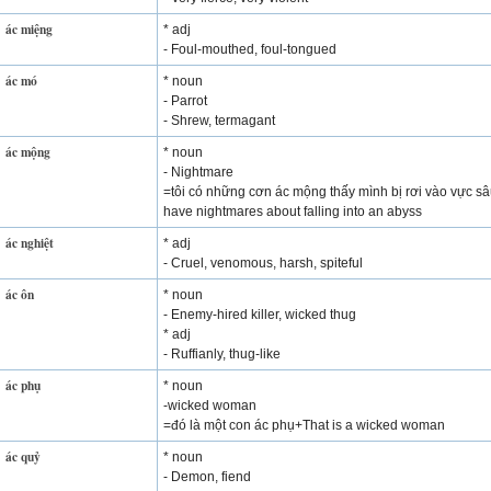
ác miệng
* adj
- Foul-mouthed, foul-tongued
ác mó
* noun
- Parrot
- Shrew, termagant
ác mộng
* noun
- Nightmare
=tôi có những cơn ác mộng thấy mình bị rơi vào vực sâ
have nightmares about falling into an abyss
ác nghiệt
* adj
- Cruel, venomous, harsh, spiteful
ác ôn
* noun
- Enemy-hired killer, wicked thug
* adj
- Ruffianly, thug-like
ác phụ
* noun
-wicked woman
=đó là một con ác phụ+That is a wicked woman
ác quỷ
* noun
- Demon, fiend