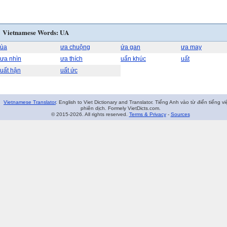
Vietnamese Words: UA
ùa
ưa chuộng
ứa gan
ưa may
ưa nhìn
ưa thích
uẩn khúc
uất
uất hận
uất ức
Vietnamese Translator
. English to Viet Dictionary and Translator. Tiếng Anh vào từ điển tiếng vi
phiên dịch. Formely VietDicts.com.
© 2015-2026. All rights reserved.
Terms & Privacy
-
Sources