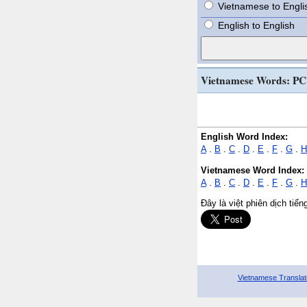
Vietnamese to Engli
English to English
Vietnamese Words: PC
English Word Index:
A
.
B
.
C
.
D
.
E
.
F
.
G
.
H
Vietnamese Word Index:
A
.
B
.
C
.
D
.
E
.
F
.
G
.
H
Đây là việt phiên dịch tiế
Vietnamese Translat