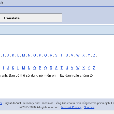
sh
.
I
.
J
.
K
.
L
.
M
.
N
.
O
.
P
.
Q
.
R
.
S
.
T
.
U
.
V
.
W
.
X
.
Y
.
Z
.
.
I
.
J
.
K
.
L
.
M
.
N
.
O
.
P
.
Q
.
R
.
S
.
T
.
U
.
V
.
W
.
X
.
Y
.
Z
.
ng anh. Bạn có thể sử dụng nó miễn phí. Hãy đánh dấu chúng tôi:
or
. English to Viet Dictionary and Translator. Tiếng Anh vào từ điển tiếng việt và phiên dịch. 
© 2015-2026. All rights reserved.
Terms & Privacy
-
Sources