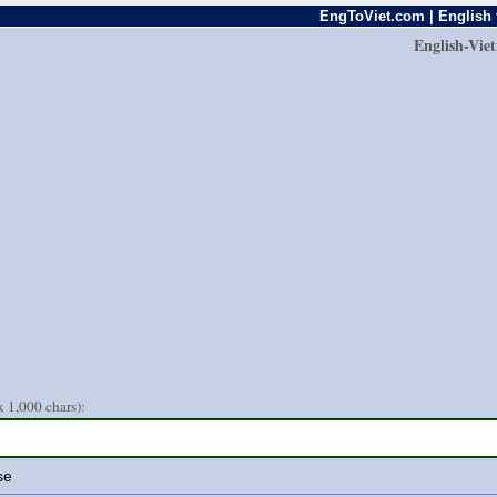
EngToViet.com | English 
English-Vie
 1,000 chars):
se