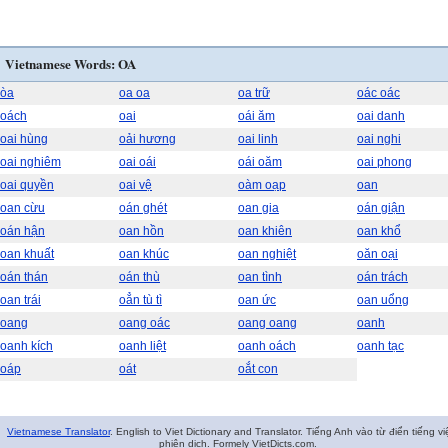
Vietnamese Words: OA
òa
oa oa
oa trữ
oác oác
oách
oai
oái ăm
oai danh
oai hùng
oải hương
oai linh
oai nghi
oai nghiêm
oai oái
oái oăm
oai phong
oai quyền
oai vệ
oàm oạp
oan
oan cừu
oán ghét
oan gia
oán giận
oán hận
oan hồn
oan khiên
oan khổ
oan khuất
oan khúc
oan nghiệt
oăn oại
oán thán
oán thù
oan tình
oán trách
oan trái
oẳn tù tì
oan ức
oan uổng
oang
oang oác
oang oang
oanh
oanh kích
oanh liệt
oanh oách
oanh tạc
oáp
oát
oắt con
Vietnamese Translator
. English to Viet Dictionary and Translator. Tiếng Anh vào từ điển tiếng vi
phiên dịch. Formely VietDicts.com.