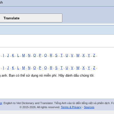
sh
.
I
.
J
.
K
.
L
.
M
.
N
.
O
.
P
.
Q
.
R
.
S
.
T
.
U
.
V
.
W
.
X
.
Y
.
Z
.
.
I
.
J
.
K
.
L
.
M
.
N
.
O
.
P
.
Q
.
R
.
S
.
T
.
U
.
V
.
W
.
X
.
Y
.
Z
.
ng anh. Bạn có thể sử dụng nó miễn phí. Hãy đánh dấu chúng tôi:
or
. English to Viet Dictionary and Translator. Tiếng Anh vào từ điển tiếng việt và phiên dịch. 
© 2015-2026. All rights reserved.
Terms & Privacy
-
Sources