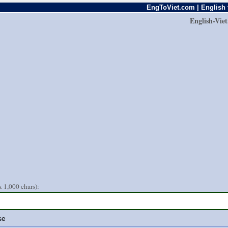
EngToViet.com | English 
English-Vie
 1,000 chars):
se