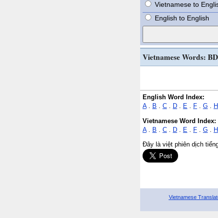
Vietnamese to Engli
English to English
Vietnamese Words: BD
English Word Index:
A
.
B
.
C
.
D
.
E
.
F
.
G
.
H
Vietnamese Word Index:
A
.
B
.
C
.
D
.
E
.
F
.
G
.
H
Đây là việt phiên dịch tiế
Vietnamese Translat