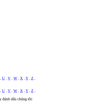
.
U
.
V
.
W
.
X
.
Y
.
Z
.
.
U
.
V
.
W
.
X
.
Y
.
Z
.
y đánh dấu chúng tôi: