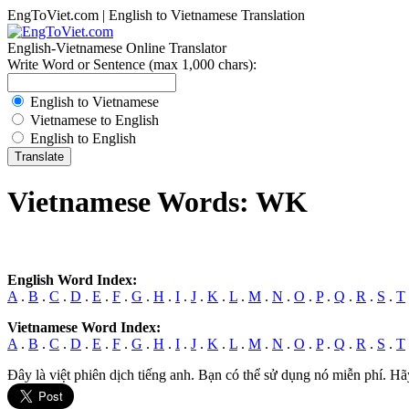
EngToViet.com | English to Vietnamese Translation
English-Vietnamese Online Translator
Write Word or Sentence (max 1,000 chars):
English to Vietnamese
Vietnamese to English
English to English
Vietnamese Words: WK
English Word Index:
A
.
B
.
C
.
D
.
E
.
F
.
G
.
H
.
I
.
J
.
K
.
L
.
M
.
N
.
O
.
P
.
Q
.
R
.
S
.
T
Vietnamese Word Index:
A
.
B
.
C
.
D
.
E
.
F
.
G
.
H
.
I
.
J
.
K
.
L
.
M
.
N
.
O
.
P
.
Q
.
R
.
S
.
T
Đây là việt phiên dịch tiếng anh. Bạn có thể sử dụng nó miễn phí. Hã