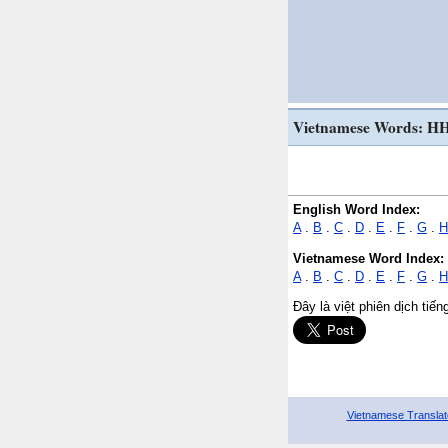
Vietnamese Words: H
English Word Index:
A
.
B
.
C
.
D
.
E
.
F
.
G
.
H
Vietnamese Word Index:
A
.
B
.
C
.
D
.
E
.
F
.
G
.
H
Đây là việt phiên dịch tiế
Vietnamese Translat