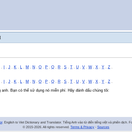
H
.
I
.
J
.
K
.
L
.
M
.
N
.
O
.
P
.
Q
.
R
.
S
.
T
.
U
.
V
.
W
.
X
.
Y
.
Z
.
.
I
.
J
.
K
.
L
.
M
.
N
.
O
.
P
.
Q
.
R
.
S
.
T
.
U
.
V
.
W
.
X
.
Y
.
Z
.
ng anh. Bạn có thể sử dụng nó miễn phí. Hãy đánh dấu chúng tôi:
or
. English to Viet Dictionary and Translator. Tiếng Anh vào từ điển tiếng việt và phiên dịch. 
© 2015-2026. All rights reserved.
Terms & Privacy
-
Sources