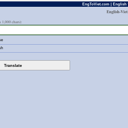
EngToViet.com | English 
English-Vie
 1,000 chars):
se
sh