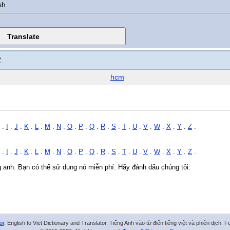
sh
C
hcm
.
I
.
J
.
K
.
L
.
M
.
N
.
O
.
P
.
Q
.
R
.
S
.
T
.
U
.
V
.
W
.
X
.
Y
.
Z
.
.
I
.
J
.
K
.
L
.
M
.
N
.
O
.
P
.
Q
.
R
.
S
.
T
.
U
.
V
.
W
.
X
.
Y
.
Z
.
ng anh. Bạn có thể sử dụng nó miễn phí. Hãy đánh dấu chúng tôi:
or
. English to Viet Dictionary and Translator. Tiếng Anh vào từ điển tiếng việt và phiên dịch. 