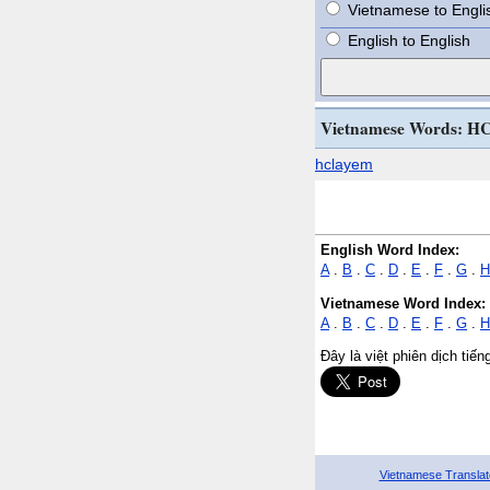
Vietnamese to Engli
English to English
Vietnamese Words: H
hclayem
English Word Index:
A
.
B
.
C
.
D
.
E
.
F
.
G
.
H
Vietnamese Word Index:
A
.
B
.
C
.
D
.
E
.
F
.
G
.
H
Đây là việt phiên dịch tiế
Vietnamese Translat