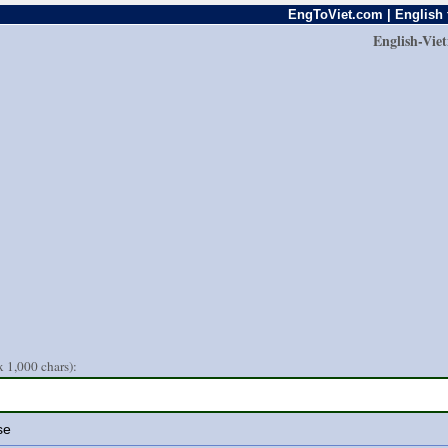
EngToViet.com | English 
English-Vie
 1,000 chars):
se