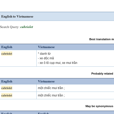
English to Vietnamese
Search Query:
cabriolet
Best translation 
English
Vietnamese
cabriolet
* danh từ
- xe độc mã
- xe ô tô cụp mui, xe mui trần
Probably related
English
Vietnamese
cabriolet
một chiếc mui trần ;
cabriolet
một chiếc mui trần ;
May be synonymous 
English
English