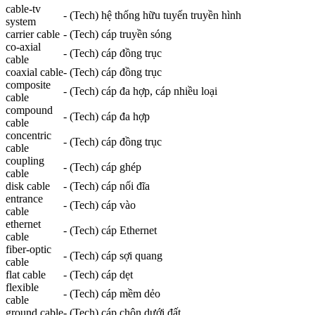
cable
-tv
- (Tech) hệ thống hữu tuyến truyền hình
system
carrier
cable
- (Tech) cáp truyền sóng
co-axial
- (Tech) cáp đồng trục
cable
coaxial
cable
- (Tech) cáp đồng trục
composite
- (Tech) cáp đa hợp, cáp nhiều loại
cable
compound
- (Tech) cáp đa hợp
cable
concentric
- (Tech) cáp đồng trục
cable
coupling
- (Tech) cáp ghép
cable
disk
cable
- (Tech) cáp nối đĩa
entrance
- (Tech) cáp vào
cable
ethernet
- (Tech) cáp Ethernet
cable
fiber-optic
- (Tech) cáp sợi quang
cable
flat
cable
- (Tech) cáp dẹt
flexible
- (Tech) cáp mềm dẻo
cable
ground
cable
- (Tech) cáp chôn dưới đất