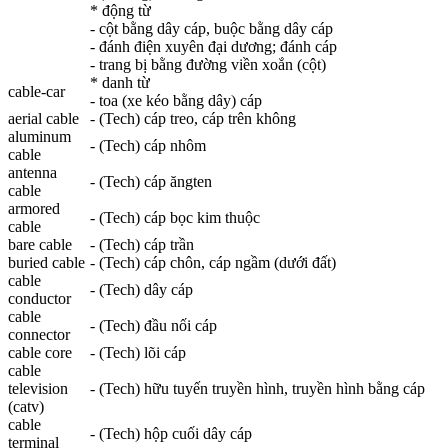
* động từ
- cột bằng dây cáp, buộc bằng dây cáp
- đánh điện xuyên đại dương; đánh cáp
- trang bị bằng đường viền xoắn (cột)
* danh từ
cable
-car
- toa (xe kéo bằng dây) cáp
aerial
cable
- (Tech) cáp treo, cáp trên không
aluminum
- (Tech) cáp nhôm
cable
antenna
- (Tech) cáp ăngten
cable
armored
- (Tech) cáp bọc kim thuộc
cable
bare
cable
- (Tech) cáp trần
buried
cable
- (Tech) cáp chôn, cáp ngầm (dưới đất)
cable
- (Tech) dây cáp
conductor
cable
- (Tech) đầu nối cáp
connector
cable
core
- (Tech) lõi cáp
cable
television
- (Tech) hữu tuyến truyền hình, truyền hình bằng cáp
(catv)
cable
- (Tech) hộp cuối dây cáp
terminal