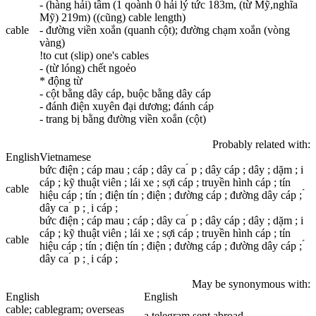
- (hàng hải) tầm (1 qoành 0 hải lý tức 183m, (từ Mỹ,nghĩa
Mỹ) 219m) ((cũng) cable length)
cable
- đường viền xoắn (quanh cột); đường chạm xoắn (vòng
vàng)
!to cut (slip) one's cables
- (từ lóng) chết ngoẻo
* động từ
- cột bằng dây cáp, buộc bằng dây cáp
- đánh điện xuyên đại dương; đánh cáp
- trang bị bằng đường viền xoắn (cột)
Probably related with:
English
Vietnamese
bức điện ; cáp mau ; cáp ; dây ca ́ p ; dây cáp ; dây ; dặm ; i
cáp ; kỹ thuật viên ; lái xe ; sợi cáp ; truyền hình cáp ; tín
cable
hiệu cáp ; tín ; điện tín ; điện ; đường cáp ; đường dây cáp ; ́
dây ca ́ p ; ̣ i cáp ;
bức điện ; cáp mau ; cáp ; dây ca ́ p ; dây cáp ; dây ; dặm ; i
cáp ; kỹ thuật viên ; lái xe ; sợi cáp ; truyền hình cáp ; tín
cable
hiệu cáp ; tín ; điện tín ; điện ; đường cáp ; đường dây cáp ; ́
dây ca ́ p ; ̣ i cáp ;
May be synonymous with:
English
English
cable
;
cable
gram; overseas
a telegram sent abroad