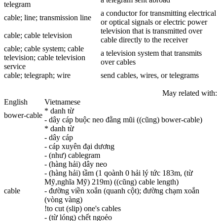
telegram
a conductor for transmitting electrical
cable
; line; transmission line
or optical signals or electric power
television that is transmitted over
cable
;
cable
television
cable directly to the receiver
cable
;
cable
system;
cable
a television system that transmits
television;
cable
television
over cables
service
cable
; telegraph; wire
send cables, wires, or telegrams
May related with:
English
Vietnamese
* danh từ
bower-
cable
- dây cáp buộc neo đằng mũi ((cũng) bower-cable)
* danh từ
- dây cáp
- cáp xuyên đại dương
- (như) cablegram
- (hàng hải) dây neo
- (hàng hải) tầm (1 qoành 0 hải lý tức 183m, (từ
Mỹ,nghĩa Mỹ) 219m) ((cũng) cable length)
cable
- đường viền xoắn (quanh cột); đường chạm xoắn
(vòng vàng)
!to cut (slip) one's cables
- (từ lóng) chết ngoẻo