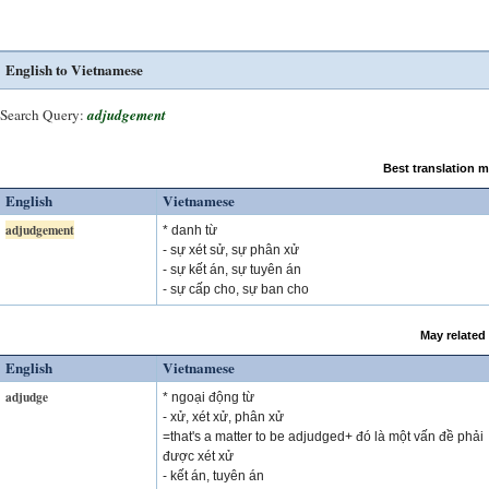
English to Vietnamese
Search Query:
adjudgement
Best translation 
English
Vietnamese
adjudgement
* danh từ
- sự xét sử, sự phân xử
- sự kết án, sự tuyên án
- sự cấp cho, sự ban cho
May related
English
Vietnamese
adjudge
* ngoại động từ
- xử, xét xử, phân xử
=that's a matter to be adjudged+ đó là một vấn đề phải
được xét xử
- kết án, tuyên án