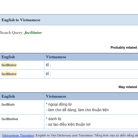
English to Vietnamese
Search Query:
facilitator
Probably related
English
Vietnamese
facilitator
tổ ;
facilitator
tổ ;
May related
English
Vietnamese
facilitate
* ngoại động từ
- làm cho dễ dàng; làm cho thuận tiện
facilitation
* danh từ
- sự tạo điều kiện thuận lợi
Vietnamese Translator
. English to Viet Dictionary and Translator. Tiếng Anh vào từ điển tiếng vi