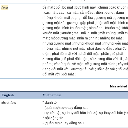
faces
bề mặt ; bố ; bộ mặt ; bức hình này ; chúng ; các khuôn
; các mặt ; câu ; cả mặt ; cắm đầu ; diện ; dung ; dạng
những khuôn mặt ; dạng ; dễ lừa ; gương mă ; gương m
gương mặt đó ; gương ; gặp phải ; hiện đối mặt ; hình 
gương mặt ; hình khuôn mặt ; hình ảnh ; khuôn mặt khô
khuôn mặt ; khuôn ; mă ; mă ̣ t ; mũi ; mặt chúng ; mặt thì
mặt ; một gương mặt ; nhìn ra ; nhìn ; những bộ mặt ;
những gương mặt ; những khuôn mặt ; những kiểu mặt 
những mặt ; những nét mặt ; phải đương đầu ; phải đối
diện ; phải đối mặt với ; phải đối mặt ; phận ; sẽ phải
đương đầu ; sẽ phải đối diện ; sẽ đương đầu với ; ti ; tá
phẩm ; vẻ dữ quá ; vẻ mặt ; vẽ gương mặt mình ; xây mặ
đang đối mặt với ; đương đầu với ; đối diện với ; đối diệ
đối mặt với ; đối mặt ;
May related
English
Vietnamese
about-face
* danh từ
- (quân sự) sự quay đằng sau
- sự trở mặt, sự thay đổi hẳn thái độ, sự thay đổi hẳn ý 
* nội động từ
- (quân sự) quay đằng sau