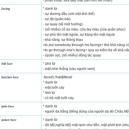
- phẫu thuật, sửa đẹp mặt (làm bớt vết nhăn)
facing
* danh từ
- sự đương đầu (với một tình thế)
- sự lật (quân bài)
- sự quay (về một hướng)
- (số nhiều) cổ áo màu; cửa tay màu (của quân phục)
- sự phủ lên mặt ngoài, sự tráng lên mặt ngoài
- khả năng; sự thông thạo
=to put somebody through his facings+ thử khả năng củ
=to go through one's facing+ qua sự kiểm tra về khả n
- (quân sự), (số nhiều) động tác quay
full face
* phó từ
- mặt nhìn thẳng (vào người xem)
hatchet-face
-faced) /'hætʃitfeist/
* danh từ
- mặt lưỡi cày
* tính từ
- có bộ mặt lưỡi cày
pale-face
* danh từ
- người da trắng (tiếng dùng của người da đỏ Châu Mỹ
poker-face
* danh từ
- (từ Mỹ,nghĩa Mỹ) mặt lạnh như tiền, mặt phớt tỉnh (nh