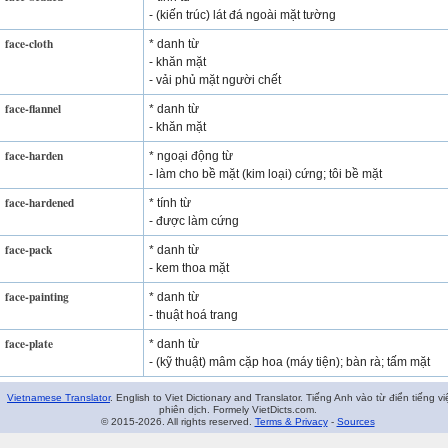
- (kiến trúc) lát đá ngoài mặt tường
face-cloth
* danh từ
- khăn mặt
- vải phủ mặt người chết
face-flannel
* danh từ
- khăn mặt
face-harden
* ngoại động từ
- làm cho bề mặt (kim loại) cứng; tôi bề mặt
face-hardened
* tính từ
- được làm cứng
face-pack
* danh từ
- kem thoa mặt
face-painting
* danh từ
- thuật hoá trang
face-plate
* danh từ
- (kỹ thuật) mâm cặp hoa (máy tiện); bàn rà; tấm mặt
Vietnamese Translator
. English to Viet Dictionary and Translator. Tiếng Anh vào từ điển tiếng vi
phiên dịch. Formely VietDicts.com.
© 2015-2026. All rights reserved.
Terms & Privacy
-
Sources