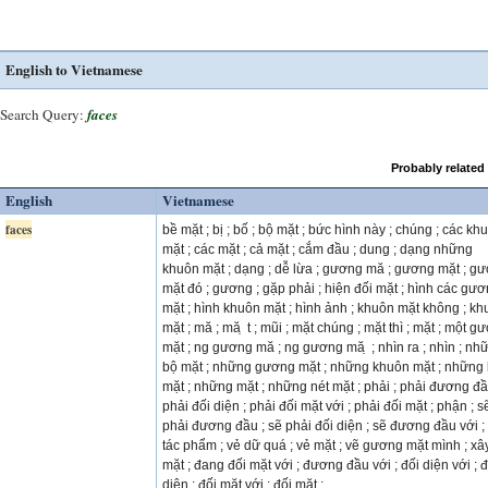
English to Vietnamese
Search Query:
faces
Probably related
English
Vietnamese
faces
bề mặt ; bị ; bố ; bộ mặt ; bức hình này ; chúng ; các kh
mặt ; các mặt ; cả mặt ; cắm đầu ; dung ; dạng những
khuôn mặt ; dạng ; dễ lừa ; gương mă ; gương mặt ; g
mặt đó ; gương ; gặp phải ; hiện đối mặt ; hình các gư
mặt ; hình khuôn mặt ; hình ảnh ; khuôn mặt không ; k
mặt ; mă ; mă ̣ t ; mũi ; mặt chúng ; mặt thì ; mặt ; một g
mặt ; ng gương mă ; ng gương mă ̣ ; nhìn ra ; nhìn ; nh
bộ mặt ; những gương mặt ; những khuôn mặt ; những 
mặt ; những mặt ; những nét mặt ; phải ; phải đương đầ
phải đối diện ; phải đối mặt với ; phải đối mặt ; phận ; s
phải đương đầu ; sẽ phải đối diện ; sẽ đương đầu với ; t
tác phẩm ; vẻ dữ quá ; vẻ mặt ; vẽ gương mặt mình ; xâ
mặt ; đang đối mặt với ; đương đầu với ; đối diện với ; đ
diện ; đối mặt với ; đối mặt ;