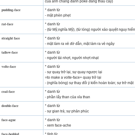
của anh chàng đánh pôke đang tháu cáy)
pudding-face
* danh từ
- mặt phèn phẹt
rat-face
* danh từ
- (từ Mỹ,nghĩa Mỹ), (từ lóng) người xảo quyệt nguy hiể
straight face
* danh từ
- mặt làm ra vẻ đờ đẫn, mặt làm ra vẻ ngây
tallow-face
* danh từ
- người tái nhợt, người nhợt nhạt
volte-face
* danh từ
- sự quay trở lại, sự quay ngược lại
=to make a volte-face+ quay trở lại
- (nghĩa bóng) sự thay đổi ý kiến hoàn toàn; sự trở mặt
coal-face
* danh từ
- phần lấy than của vỉa than
double-face
* danh từ
- sự gian trá; sự phản phúc
face-ague
* danh từ
- xem face-ache
face-bedded
* tính từ