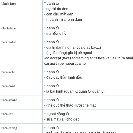
black face
* danh từ
- người da đen
- con cừu mặt đen
- (ngành in) chữ in đậm
clock-face
* danh từ
- mặt đồng hồ
face value
* danh từ
- giá trị danh nghĩa (của giấy bạc...)
- (nghĩa bóng) giá trị bề ngoài
=to accept (take) something at its face value+ thừa nhậ
cái giá trị bề ngoài của nó
face-ache
* danh từ
- đau dây thần kinh đầu
face-card
* danh từ
- lá bài hình (quân K; quân Q; quân J)
face-guard
* danh từ
- (thể dục,thể thao) lưới che mặt
face-lift
* ngoại động từ
- sửa mặt (ai) cho đẹp
face-lifting
* danh từ