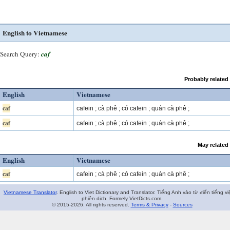
English to Vietnamese
Search Query:
caf
Probably related
English
Vietnamese
caf
cafein ; cà phê ; có cafein ; quán cà phê ;
caf
cafein ; cà phê ; có cafein ; quán cà phê ;
May related
English
Vietnamese
caf
cafein ; cà phê ; có cafein ; quán cà phê ;
Vietnamese Translator
. English to Viet Dictionary and Translator. Tiếng Anh vào từ điển tiếng vi
phiên dịch. Formely VietDicts.com.
© 2015-2026. All rights reserved.
Terms & Privacy
-
Sources