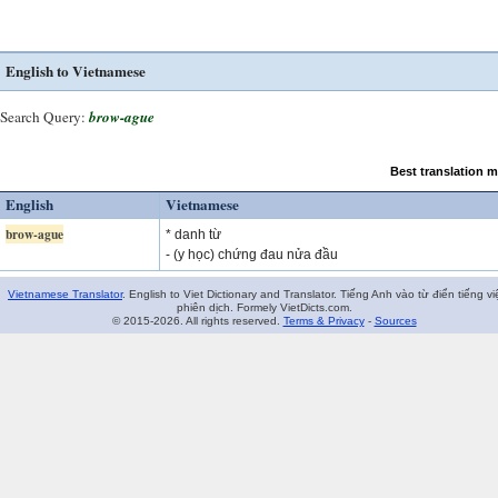
English to Vietnamese
Search Query:
brow-ague
Best translation 
English
Vietnamese
brow-ague
* danh từ
- (y học) chứng đau nửa đầu
Vietnamese Translator
. English to Viet Dictionary and Translator. Tiếng Anh vào từ điển tiếng vi
phiên dịch. Formely VietDicts.com.
© 2015-2026. All rights reserved.
Terms & Privacy
-
Sources