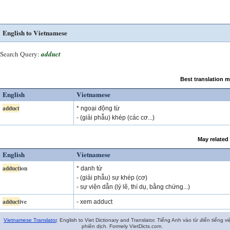
English to Vietnamese
Search Query:
adduct
Best translation 
English
Vietnamese
adduct
* ngoại động từ
- (giải phẫu) khép (các cơ...)
May related
English
Vietnamese
adduct
ion
* danh từ
- (giải phẫu) sự khép (cơ)
- sự viện dẫn (lý lẽ, thí dụ, bằng chứng...)
adduct
ive
- xem adduct
Vietnamese Translator
. English to Viet Dictionary and Translator. Tiếng Anh vào từ điển tiếng vi
phiên dịch. Formely VietDicts.com.