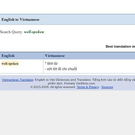
English to Vietnamese
Search Query:
well-spoken
Best translation 
English
Vietnamese
well-spoken
* tính từ
- với lời lẽ chi chuốt
Vietnamese Translator
. English to Viet Dictionary and Translator. Tiếng Anh vào từ điển tiếng vi
phiên dịch. Formely VietDicts.com.
© 2015-2026. All rights reserved.
Terms & Privacy
-
Sources