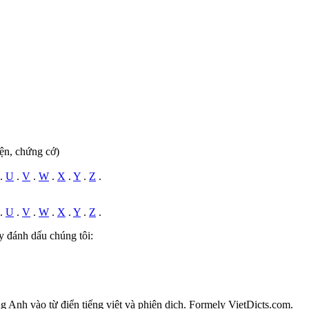
iện, chứng cớ)
.
U
.
V
.
W
.
X
.
Y
.
Z
.
.
U
.
V
.
W
.
X
.
Y
.
Z
.
y đánh dấu chúng tôi:
ếng Anh vào từ điển tiếng việt và phiên dịch. Formely VietDicts.com.