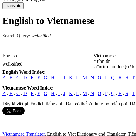
English to Vietnamese
Search Query:
well-sifted
English
Vietnamese
* tính từ
well-sifted
- được chọn lọc (sự k
English Word Index:
A
.
B
.
C
.
D
.
E
.
F
.
G
.
H
.
I
.
J
.
K
.
L
.
M
.
N
.
O
.
P
.
Q
.
R
.
S
.
T
Vietnamese Word Index:
A
.
B
.
C
.
D
.
E
.
F
.
G
.
H
.
I
.
J
.
K
.
L
.
M
.
N
.
O
.
P
.
Q
.
R
.
S
.
T
Đây là việt phiên dịch tiếng anh. Bạn có thể sử dụng nó miễn phí. Hã
Vietnamese Translator
. English to Viet Dictionary and Translator. Ti