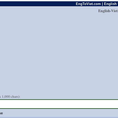
EngToViet.com | English 
English-Vie
 1,000 chars):
se