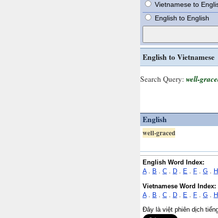
Vietnamese to Engli
English to English
English to Vietnamese
well-grac
Search Query:
English
well-graced
English Word Index:
A
.
B
.
C
.
D
.
E
.
F
.
G
.
H
Vietnamese Word Index:
A
.
B
.
C
.
D
.
E
.
F
.
G
.
H
Đây là việt phiên dịch tiế