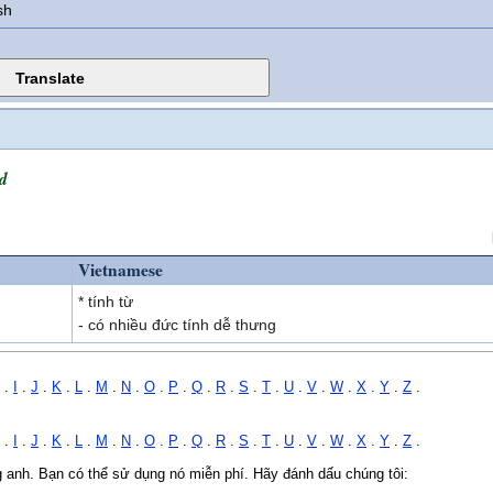
sh
ed
Vietnamese
* tính từ
- có nhiều đức tính dễ thưng
.
I
.
J
.
K
.
L
.
M
.
N
.
O
.
P
.
Q
.
R
.
S
.
T
.
U
.
V
.
W
.
X
.
Y
.
Z
.
.
I
.
J
.
K
.
L
.
M
.
N
.
O
.
P
.
Q
.
R
.
S
.
T
.
U
.
V
.
W
.
X
.
Y
.
Z
.
ng anh. Bạn có thể sử dụng nó miễn phí. Hãy đánh dấu chúng tôi: