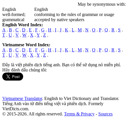
May be synonymous with:
English
English
well-formed
;
conforming to the rules of grammar or usage
grammatical
accepted by native speakers
English Word Index:
A
.
B
.
C
.
D
.
E
.
F
.
G
.
H
.
I
.
J
.
K
.
L
.
M
.
N
.
O
.
P
.
Q
.
R
.
S
.
T
.
U
.
V
.
W
.
X
.
Y
.
Z
.
Vietnamese Word Index:
A
.
B
.
C
.
D
.
E
.
F
.
G
.
H
.
I
.
J
.
K
.
L
.
M
.
N
.
O
.
P
.
Q
.
R
.
S
.
T
.
U
.
V
.
W
.
X
.
Y
.
Z
.
Đây là việt phiên dịch tiếng anh. Bạn có thể sử dụng nó miễn phí.
Hãy đánh dấu chúng tôi:
Vietnamese Translator
. English to Viet Dictionary and Translator.
Tiếng Anh vào từ điển tiếng việt và phiên dịch. Formely
VietDicts.com.
© 2015-2026. All rights reserved.
Terms & Privacy
-
Sources