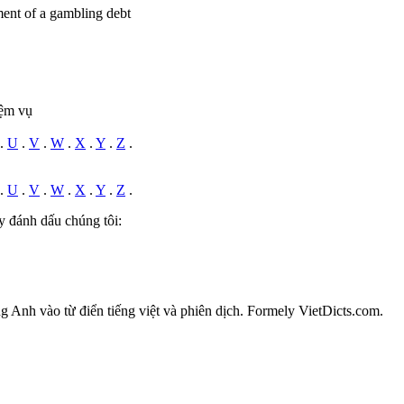
ent of a gambling debt
iệm vụ
.
U
.
V
.
W
.
X
.
Y
.
Z
.
.
U
.
V
.
W
.
X
.
Y
.
Z
.
y đánh dấu chúng tôi:
ếng Anh vào từ điển tiếng việt và phiên dịch. Formely VietDicts.com.