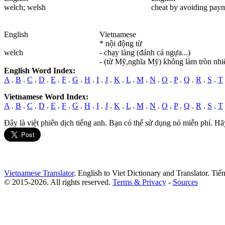
welch
; welsh
cheat by avoiding paym
English
Vietnamese
* nội động từ
welch
- chạy làng (đánh cá ngựa...)
- (từ Mỹ,nghĩa Mỹ) không làm tròn nh
English Word Index:
A
.
B
.
C
.
D
.
E
.
F
.
G
.
H
.
I
.
J
.
K
.
L
.
M
.
N
.
O
.
P
.
Q
.
R
.
S
.
T
Vietnamese Word Index:
A
.
B
.
C
.
D
.
E
.
F
.
G
.
H
.
I
.
J
.
K
.
L
.
M
.
N
.
O
.
P
.
Q
.
R
.
S
.
T
Đây là việt phiên dịch tiếng anh. Bạn có thể sử dụng nó miễn phí. Hã
Vietnamese Translator
. English to Viet Dictionary and Translator. Ti
© 2015-2026. All rights reserved.
Terms & Privacy
-
Sources