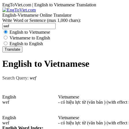
EngToViet.com | English to Vietnamese Translation
English-Vietnamese Online Translator
Write Word or Sentence (max 1,000 chars):
English to Vietnamese
Vietnamese to English
English to English
English to Vietnamese
Search Query:
wef
English
Vietnamese
wef
- có hiệu lực từ (văn bản ) (with effect
English
Vietnamese
wef
- có hiệu lực từ (văn bản ) (with effect
English Word Index: