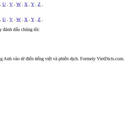
.
U
.
V
.
W
.
X
.
Y
.
Z
.
.
U
.
V
.
W
.
X
.
Y
.
Z
.
y đánh dấu chúng tôi:
ếng Anh vào từ điển tiếng việt và phiên dịch. Formely VietDicts.com.