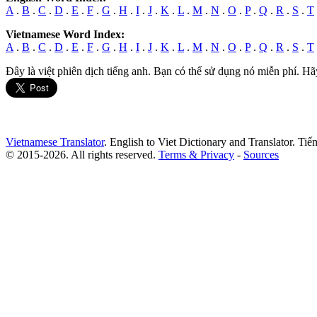
A
.
B
.
C
.
D
.
E
.
F
.
G
.
H
.
I
.
J
.
K
.
L
.
M
.
N
.
O
.
P
.
Q
.
R
.
S
.
T
Vietnamese Word Index:
A
.
B
.
C
.
D
.
E
.
F
.
G
.
H
.
I
.
J
.
K
.
L
.
M
.
N
.
O
.
P
.
Q
.
R
.
S
.
T
Đây là việt phiên dịch tiếng anh. Bạn có thể sử dụng nó miễn phí. Hã
Vietnamese Translator
. English to Viet Dictionary and Translator. Ti
© 2015-2026. All rights reserved.
Terms & Privacy
-
Sources