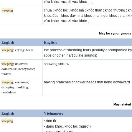
vừa khóc ; vừa đi vừa khóc ; ́ t ;
weeping
chúa ; khóc lóc ; khóc mà ; khóc than ; khóc thương ; kh
khóc đâu ; khóc đây ; mà khóc ; na ; ngồi khóc ; than kh
vừa khóc ; vừa đi vừa khóc ;
May be synonymous 
English
English
weeping
; crying; tears
the process of shedding tears (usually accompanied by
sobs or other inarticulate sounds)
weeping
; dolorous;
showing sorrow
dolourous; lachrymose;
tearful
weeping
; cernuous;
having branches or flower heads that bend downward
drooping; nodding;
pendulous
May related
English
Vietnamese
weeping
* tính từ
- đang khóc, khóc lóc (người)
- chy nước, rỉ nước