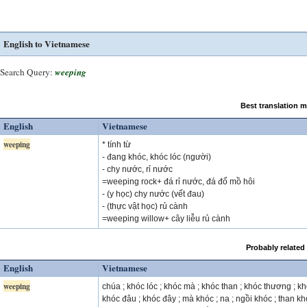
English to Vietnamese
Search Query:
weeping
Best translation 
English
Vietnamese
weeping
* tính từ
- đang khóc, khóc lóc (người)
- chy nước, rỉ nước
=weeping rock+ đá rỉ nước, đá đổ mồ hôi
- (y học) chy nước (vết đau)
- (thực vật học) rủ cành
=weeping willow+ cây liễu rủ cành
Probably related
English
Vietnamese
weeping
chúa ; khóc lóc ; khóc mà ; khóc than ; khóc thương ; kh
khóc đâu ; khóc đây ; mà khóc ; na ; ngồi khóc ; than kh