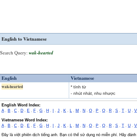
English to Vietnamese
wak-hearted
Search Query:
English
Vietnamese
wak-hearted
* tính từ
- nhút nhát, nhu nhược
English Word Index:
A
.
B
.
C
.
D
.
E
.
F
.
G
.
H
.
I
.
J
.
K
.
L
.
M
.
N
.
O
.
P
.
Q
.
R
.
S
.
T
.
U
.
V
Vietnamese Word Index:
A
.
B
.
C
.
D
.
E
.
F
.
G
.
H
.
I
.
J
.
K
.
L
.
M
.
N
.
O
.
P
.
Q
.
R
.
S
.
T
.
U
.
V
Đây là việt phiên dịch tiếng anh. Bạn có thể sử dụng nó miễn phí. Hãy đánh