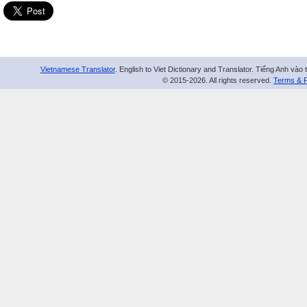
Vietnamese Translator
. English to Viet Dictionary and Translator. Tiếng Anh vào 
© 2015-2026. All rights reserved.
Terms & P