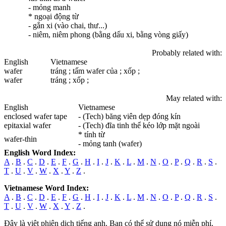
- mỏng manh
* ngoại động từ
- gắn xi (vào chai, thư...)
- niêm, niêm phong (bằng dấu xi, bằng vòng giấy)
Probably related with:
English
Vietnamese
wafer
tráng ; tấm wafer của ; xốp ;
wafer
tráng ; xốp ;
May related with:
English
Vietnamese
enclosed
wafer
tape
- (Tech) băng viên dẹp đóng kín
epitaxial
wafer
- (Tech) đĩa tinh thể kéo lớp mặt ngoài
* tính từ
wafer
-thin
- mỏng tanh (wafer)
English Word Index:
A
.
B
.
C
.
D
.
E
.
F
.
G
.
H
.
I
.
J
.
K
.
L
.
M
.
N
.
O
.
P
.
Q
.
R
.
S
.
T
.
U
.
V
.
W
.
X
.
Y
.
Z
.
Vietnamese Word Index:
A
.
B
.
C
.
D
.
E
.
F
.
G
.
H
.
I
.
J
.
K
.
L
.
M
.
N
.
O
.
P
.
Q
.
R
.
S
.
T
.
U
.
V
.
W
.
X
.
Y
.
Z
.
Đây là việt phiên dịch tiếng anh. Bạn có thể sử dụng nó miễn phí.