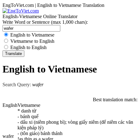
EngToViet.com | English to Vietnamese Translation
English-Vietnamese Online Translator
Write Word or Sentence (max 1,000 chars):
English to Vietnamese
Vietnamese to English
English to English
English to Vietnamese
Search Query:
wafer
Best translation match:
English
Vietnamese
* danh từ
- bánh quế
- dấu xi (niêm phong bì); vòng giấy niêm (để niêm các văn
kiện pháp lý)
- (tôn giáo) bánh thánh
wafer
!as thin as a wafer