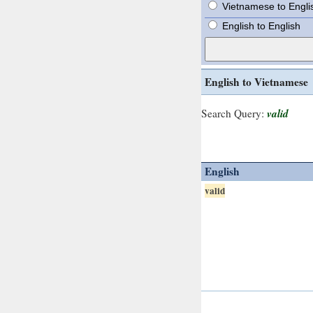
Vietnamese to Engli
English to English
English to Vietnamese
valid
Search Query:
English
valid