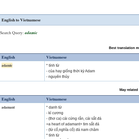
English to Vietnamese
Search Query:
adamic
Best translation 
English
Vietnamese
adamic
* tính từ
- của hay giống thời kỳ Adam
- nguyên thủy
May related
English
Vietnamese
adamant
* danh từ
- kỉ cương
- (thơ ca) cái cứng rắn, cái sắt đá
=a heart of adamant+ tim sắt đá
- (từ cổ,nghĩa cổ) đá nam châm
* tính từ