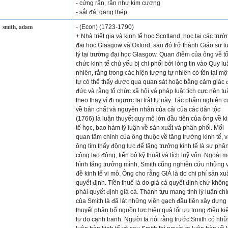
- cứng rắn, rắn như kim cương
- sắt đá, gang thép
smith, adam
- (Econ) (1723-1790)
+ Nhà triết gia và kinh tế học Scotland, học tại các trườ
đại học Glasgow và Oxford, sau đó trở thành Giáo sư l
lý tại trường đại học Glasgow. Quan điểm của ông về t
chức kinh tế chủ yếu bị chi phối bởi lòng tin vào Quy lu
nhiên, rằng trong các hiện tượng tự nhiên có tồn tại một
tự có thể thấy được qua quan sát hoặc bằng cảm giác 
đức và rằng tổ chức xã hội và pháp luật tích cực nên t
theo thay vì đi ngược lại trật tự này. Tác phẩm nghiên 
về bản chất và nguyên nhân của cải của các dân tộc
(1766) là luận thuyết quy mô lớn đầu tiên của ông về k
tế học, bao hàm lý luận về sản xuất và phân phối. Mối
quan tâm chính của ông thuộc về tăng trưởng kinh tế, 
ông tìm thấy động lực để tăng trưởng kinh tế là sự phâ
công lao động, tiến bộ kỹ thuật và tích luỹ vốn. Ngoài 
hình tăng trưởng mình, Smith cũng nghiên cứu những 
đề kinh tế vi mô. Ông cho rằng GIÁ là do chi phí sản xu
quyết định. Tiền thuế là do giá cả quyết định chứ khôn
phải quyết định giá cả. Thành tựu mang tính lý luận ch
của Smith là đã lát những viên gạch đầu tiên xây dựng 
thuyết phân bổ nguồn lực hiệu quả tối ưu trong điều ki
tự do cạnh tranh. Người ta nói rằng trước Smith có nh