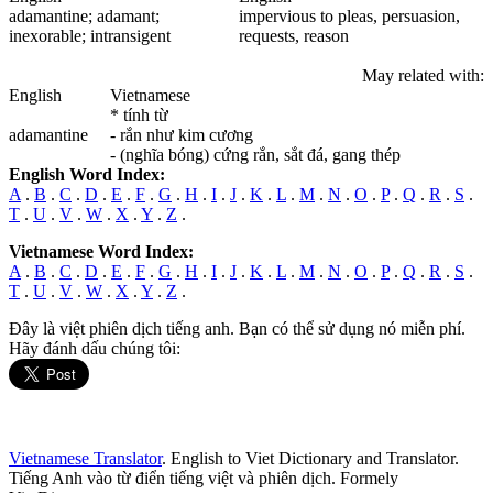
adamantine
; adamant;
impervious to pleas, persuasion,
inexorable; intransigent
requests, reason
May related with:
English
Vietnamese
* tính từ
adamantine
- rắn như kim cương
- (nghĩa bóng) cứng rắn, sắt đá, gang thép
English Word Index:
A
.
B
.
C
.
D
.
E
.
F
.
G
.
H
.
I
.
J
.
K
.
L
.
M
.
N
.
O
.
P
.
Q
.
R
.
S
.
T
.
U
.
V
.
W
.
X
.
Y
.
Z
.
Vietnamese Word Index:
A
.
B
.
C
.
D
.
E
.
F
.
G
.
H
.
I
.
J
.
K
.
L
.
M
.
N
.
O
.
P
.
Q
.
R
.
S
.
T
.
U
.
V
.
W
.
X
.
Y
.
Z
.
Đây là việt phiên dịch tiếng anh. Bạn có thể sử dụng nó miễn phí.
Hãy đánh dấu chúng tôi:
Vietnamese Translator
. English to Viet Dictionary and Translator.
Tiếng Anh vào từ điển tiếng việt và phiên dịch. Formely