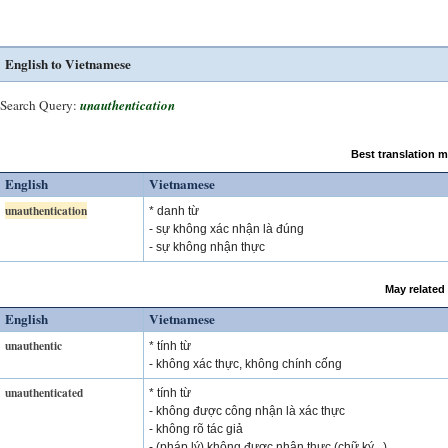
English to Vietnamese
Search Query:
unauthentication
Best translation 
English
Vietnamese
unauthentication
* danh từ
- sự không xác nhận là đúng
- sự không nhận thực
May related
English
Vietnamese
unauthentic
* tính từ
- không xác thực, không chính cống
unauthenticated
* tính từ
- không được công nhận là xác thực
- không rõ tác giả
- (pháp lý) không được nhận thực (chữ ký...)