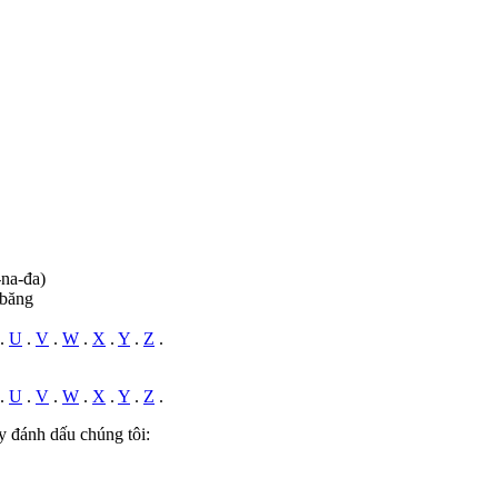
-na-đa)
 băng
.
U
.
V
.
W
.
X
.
Y
.
Z
.
.
U
.
V
.
W
.
X
.
Y
.
Z
.
y đánh dấu chúng tôi: