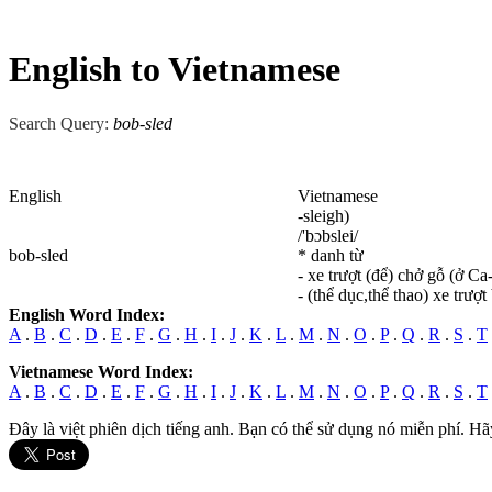
English to Vietnamese
Search Query:
bob-sled
English
Vietnamese
-sleigh)
/'bɔbslei/
bob-sled
* danh từ
- xe trượt (để) chở gỗ (ở Ca
- (thể dục,thể thao) xe trượt
English Word Index:
A
.
B
.
C
.
D
.
E
.
F
.
G
.
H
.
I
.
J
.
K
.
L
.
M
.
N
.
O
.
P
.
Q
.
R
.
S
.
T
Vietnamese Word Index:
A
.
B
.
C
.
D
.
E
.
F
.
G
.
H
.
I
.
J
.
K
.
L
.
M
.
N
.
O
.
P
.
Q
.
R
.
S
.
T
Đây là việt phiên dịch tiếng anh. Bạn có thể sử dụng nó miễn phí. Hã