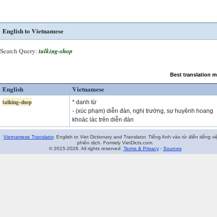
English to Vietnamese
Search Query:
talking-shop
Best translation 
English
Vietnamese
talking-shop
* danh từ
- (xúc phạm) diễn đàn, nghị trường, sự huyênh hoang
khoác lác trên diễn đàn
Vietnamese Translator
. English to Viet Dictionary and Translator. Tiếng Anh vào từ điển tiếng vi
phiên dịch. Formely VietDicts.com.
© 2015-2026. All rights reserved.
Terms & Privacy
-
Sources