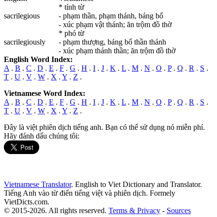
* tính từ
sacrilegious
- phạm thần, phạm thánh, báng bổ
- xúc phạm vật thánh; ăn trộm đồ thờ
* phó từ
sacrilegiously
- phạm thượng, báng bổ thần thánh
- xúc phạm thánh thần; ăn trộm đồ thờ
English Word Index:
A
.
B
.
C
.
D
.
E
.
F
.
G
.
H
.
I
.
J
.
K
.
L
.
M
.
N
.
O
.
P
.
Q
.
R
.
S
.
T
.
U
.
V
.
W
.
X
.
Y
.
Z
.
Vietnamese Word Index:
A
.
B
.
C
.
D
.
E
.
F
.
G
.
H
.
I
.
J
.
K
.
L
.
M
.
N
.
O
.
P
.
Q
.
R
.
S
.
T
.
U
.
V
.
W
.
X
.
Y
.
Z
.
Đây là việt phiên dịch tiếng anh. Bạn có thể sử dụng nó miễn phí.
Hãy đánh dấu chúng tôi:
Vietnamese Translator
. English to Viet Dictionary and Translator.
Tiếng Anh vào từ điển tiếng việt và phiên dịch. Formely
VietDicts.com.
© 2015-2026. All rights reserved.
Terms & Privacy
-
Sources