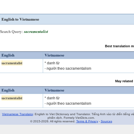
English to Vietnamese
Search Query:
sacramentalist
Best translation 
English
Vietnamese
sacramentalist
* danh từ
- người theo sacramentalism
May related
English
Vietnamese
sacramentalist
* danh từ
- người theo sacramentalism
Vietnamese Translator
. English to Viet Dictionary and Translator. Tiếng Anh vào từ điển tiếng vi
phiên dịch. Formely VietDicts.com.
© 2015-2026. All rights reserved.
Terms & Privacy
-
Sources